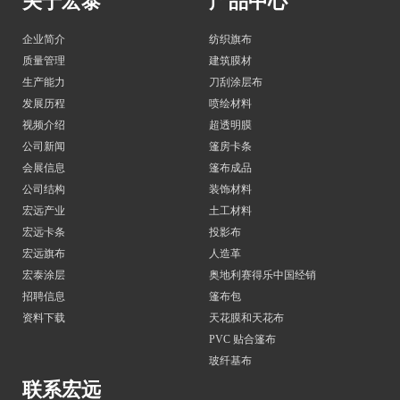
关于宏泰
产品中心
企业简介
纺织旗布
质量管理
建筑膜材
生产能力
刀刮涂层布
发展历程
喷绘材料
视频介绍
超透明膜
公司新闻
篷房卡条
会展信息
篷布成品
公司结构
装饰材料
宏远产业
土工材料
宏远卡条
投影布
宏远旗布
人造革
宏泰涂层
奥地利赛得乐中国经销
招聘信息
篷布包
资料下载
天花膜和天花布
PVC 贴合篷布
玻纤基布
联系宏远